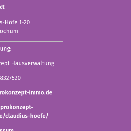
kt
s-Höfe 1-20
Bochum
ung:
zept Hausverwaltung
98327520
rokonzept-immo.de
/prokonzept-
e/claudius-hoefe/
essum